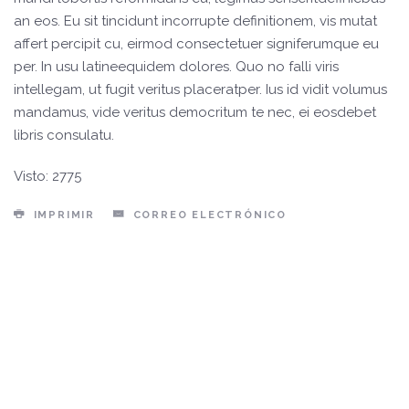
an eos. Eu sit tincidunt incorrupte definitionem, vis mutat
affert percipit cu, eirmod consectetuer signiferumque eu
per. In usu latineequidem dolores. Quo no falli viris
intellegam, ut fugit veritus placeratper. Ius id vidit volumus
mandamus, vide veritus democritum te nec, ei eosdebet
libris consulatu.
Visto: 2775
IMPRIMIR
CORREO ELECTRÓNICO